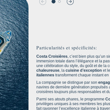
Costa Croisières s’adresse à tous ceux qui veu
:
Familles
: Cabines familiales, clubs pour enfa
et menus adaptés.
Particularités et spécificités:
Couples
: Ambiance romantique, espaces bien-
Costa Croisières
, c’est bien plus qu’un 
couchers de soleil en mer.
immersion totale dans l’élégance et la pas
Groupes et entreprises
: Salles de conférenc
une célébration du style, du goût et de la c
événements, séminaires et incentives.
chaleureuse
, la
cuisine d’exception
et l
italiennes
transforment chaque instant en 
Voyageurs en quête de confort et d’élégan
personnalisé, expériences italiennes haut d
La compagnie se distingue par son
engage
navires de dernière génération propulsés au
Curieux et passionnés de culture
: Excursio
croisières toujours plus responsables et d
croisières thématiques (gastronomie, musique
l’art de vivre à l’italienne.Costa, c’est
l’expéri
Parmi ses atouts phares, le programme
Co
pour tous les styles de croisiéristes.
privilèges uniques à ses membres les plus
fait rayonner l’excellence italienne à trav