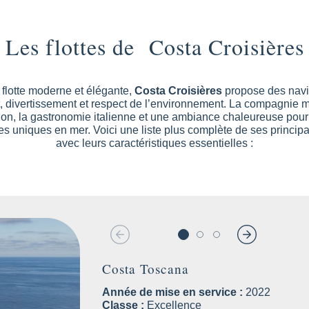
Les flottes de Costa Croisières
flotte moderne et élégante,
Costa Croisières
propose des navir
t, divertissement et respect de l’environnement. La compagnie m
ion, la gastronomie italienne et une ambiance chaleureuse pour 
s uniques en mer. Voici une liste plus complète de ses princip
avec leurs caractéristiques essentielles :
Costa Toscana
Année de mise en service :
Année de mise en service :
Année de mise en service :
Année de mise en service :
Année de mise en service :
Année de mise en service :
Année de mise en service :
Année de mise en service :
Année de mise en service :
2012
2011
2010
2009
2022
Classe :
Classe :
Classe :
Classe :
Classe :
Classe :
Classe :
Classe :
Classe :
Concordia modifiée
Concordia modifiée
Vista
Concordia
Excellence