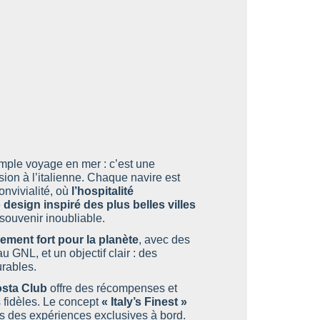
lent vivre la dolce vita en mer
nts et ados, animations ludiques
être, restaurants intimistes et
simple voyage en mer : c’est une
sion à l’italienne. Chaque navire est
e, offres sur mesure pour les
onvivialité, où
l’hospitalité
e
design inspiré des plus belles villes
souvenir inoubliable.
ce
: Cabines premium, service
e gamme.
ment fort pour la planète
, avec des
 GNL, et un objectif clair : des
ns riches en découvertes,
urables.
, bien-être) et immersion dans
ence du voyage à l’italienne
,
sta Club
offre des récompenses et
 fidèles. Le concept
« Italy’s Finest »
ers des expériences exclusives à bord.