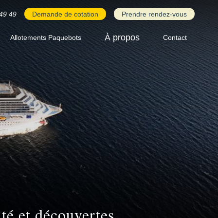
49 49
Demande de cotation
Prendre rendez-vous
À propos
Allotements Paquebots
Contact
ité et découvertes.